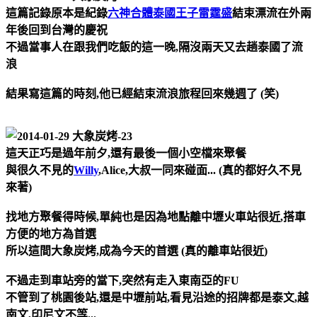
這篇記錄原本是紀錄
六神合體泰國王子雷霆盛
結束漂流在外兩
年後回到台灣的慶祝
不過當事人在跟我們吃飯的這一晚,隔沒兩天又去趟泰國了流
浪
結果寫這篇的時刻,他已經結束流浪旅程回來幾週了 (笑)
這天正巧是過年前夕,還有最後一個小空檔來聚餐
與很久不見的
Willy
,Alice,大叔一同來碰面... (真的都好久不見
來著)
找地方聚餐得時候,單純也是因為地點離中壢火車站很近,搭車
方便的地方為首選
所以這間大象炭烤,成為今天的首選 (真的離車站很近)
不過走到車站旁的當下,突然有走入東南亞的FU
不管到了桃園後站,還是中壢前站,看見沿途的招牌都是泰文,越
南文,印尼文不等...