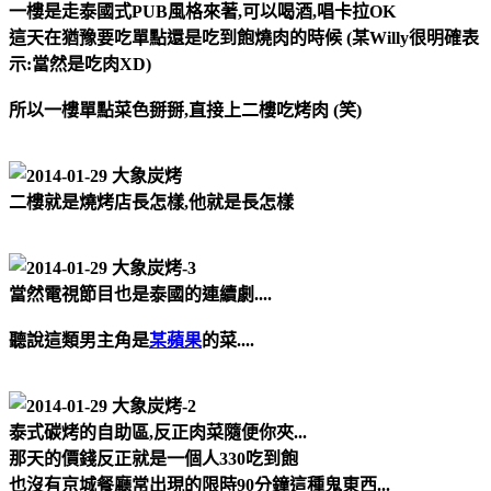
一樓是走泰國式PUB風格來著,可以喝酒,唱卡拉OK
這天在猶豫要吃單點還是吃到飽燒肉的時候 (某Willy很明確表
示:當然是吃肉XD)
所以一樓單點菜色掰掰,直接上二樓吃烤肉 (笑)
二樓就是燒烤店長怎樣,他就是長怎樣
當然電視節目也是泰國的連續劇....
聽說這類男主角是
某蘋果
的菜....
泰式碳烤的自助區,反正肉菜隨便你夾...
那天的價錢反正就是一個人330吃到飽
也沒有京城餐廳常出現的限時90分鐘這種鬼東西...