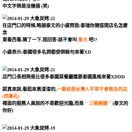
中文字倒是沒幾個 (笑)
在店門口的時候,略諳泰文的小盛問我:泰瑞你猜這間店名怎麼
念
東看西看,猜了一下,我回答:該不會叫
象大
吧!?
小盛表示:泰國很多名詞都使倒裝句來著XD
店門口長相倒是比很多泰國菜餐廳還要泰國風格來著XDDD
認真來說,看起來黑漆漆的,
一看就是台灣人平常不會進去的店
(挖鼻孔)
裡面的服務人員說的不是歡迎光臨,而是
" 三碗豬腳 "
(泰文的
你好)