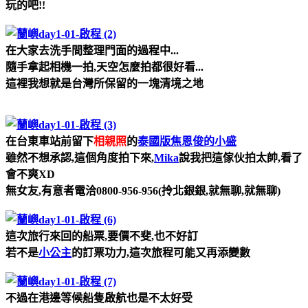
玩的吧!!
在大家去洗手間整理門面的過程中...
隨手拿起相機一拍,天空怎麼拍都很好看...
這裡我想就是台灣所保留的一塊清境之地
在台東車站前留下
相親照
的
泰國版焦恩俊的小盛
雖然不想承認,這個角度拍下來,
Mika
說我把這傢伙拍太帥,看了
會不爽XD
無女友,有意者電洽0800-956-956(拎北銀銀,就無聊,就無聊)
這次旅行來回的船票,要價不斐,也不好訂
若不是
小公主
的訂票功力,這次旅程可能又再添變數
不過在港邊等候船隻啟航也是不太好受