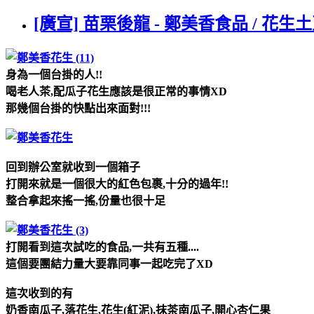
[廣宣] 苗栗後龍 - 鄭美香食品 / 
身為一個台掛的人!!
喝老人茶,配瓜子花生應該是很正常的事情XD
那幾個台掛的快點出來面對!!!
回到辦公室就收到一個箱子
打開來就是一個很大的紅色包裹,十分的過年!!
整合拿起來搖一搖,份量也很十足
打開看到這次試吃的食品,一共有五種....
這個要團結力量大要靠同事一起吃完了XD
這次收到的有
奶香南瓜子,落花生,花生(紅泥),抹茶南瓜子,開心杏仁果