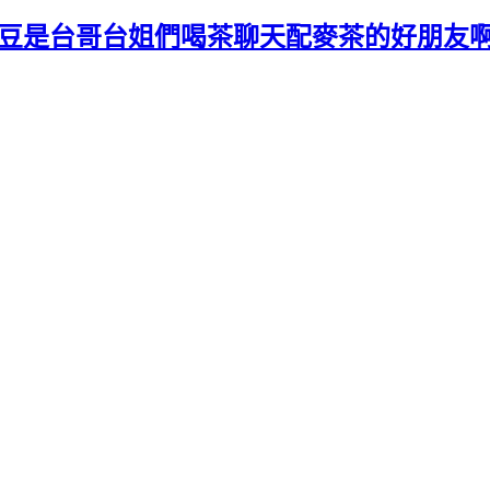
花生土豆是台哥台姐們喝茶聊天配麥茶的好朋友啊!!