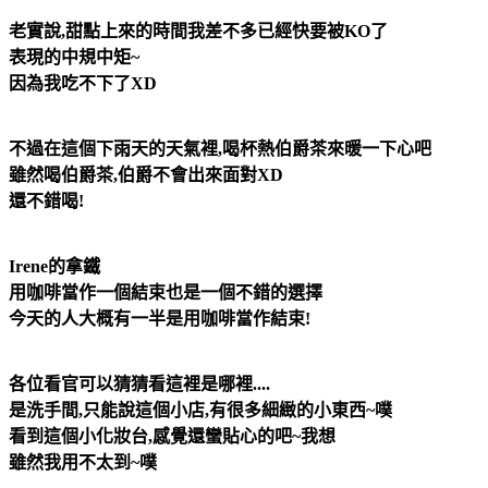
老實說,甜點上來的時間我差不多已經快要被KO了
表現的中規中矩~
因為我吃不下了XD
不過在這個下雨天的天氣裡,喝杯熱伯爵茶來暖一下心吧
雖然喝伯爵茶,伯爵不會出來面對XD
還不錯喝!
Irene的拿鐵
用咖啡當作一個結束也是一個不錯的選擇
今天的人大概有一半是用咖啡當作結束!
各位看官可以猜猜看這裡是哪裡....
是洗手間,只能說這個小店,有很多細緻的小東西~噗
看到這個小化妝台,感覺還蠻貼心的吧~我想
雖然我用不太到~噗