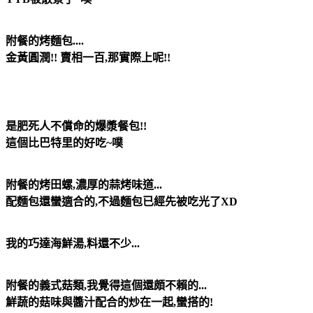
附餐的烤麵包....
金黃圓潤!! 賣相一百,那實際上呢!!
是肥死人不償命的爆漿餐包!!
這個比巴特里的好吃~噗
附餐的烤田螺,濃厚的蒜烤味道...
配麵包還蠻適合的,不過麵包已經先被吃光了XD
我的巧達海鮮湯,料還不少...
附餐的義式菇類,我覺得這個還頗不賴的...
鮮蔬的菇味與醬汁配合的炒在一起,蠻搭的!