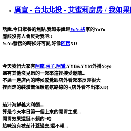
廣宣 - 台北北投 - 艾蜜莉廚房 / 
話說,今日聚餐的焦點,我如果說是
YoYo拔
家的YoYo
應該沒有人會反對我吧!!
YoYo發楞的時候好可愛,好像
阿愣
XD
今天我們大家有
阿摩
,
葉子
,
阿鸞
,YYB&YYM外掛Yoyo
還有其他沒見過的一起來這裡接受邀請...
不過一進店內的時候感覺跟店外看起來反差很大
裡面走的裝潢蠻溫暖氣氛路線的~(店外看不出來XD)
茄汁海鮮義大利麵....
算是今天本日第一個上來的開胃主餐...
開胃效果還挺不賴的~哈
蛤味沒有被茄汁蓋過去,還不賴...