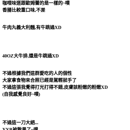
咖哩味道跟歐姆蕾的是一樣的~噗
香腸比較重口味,不差
牛肉丸義大利麵,有牛跳過XD
40OZ大牛排,還是牛跳過XD
不過根據我們這群愛吃的人的個性
大家拿食物來合照已經是駕輕就手了
不過這張我覺得打光打得不錯,皮膚該粉嫩的粉嫩XD
(自我感覺良好~噗)
不過這一刀大絕...
YYB被散景了~噗