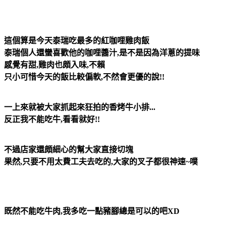
這個算是今天泰瑞吃最多的紅咖哩雞肉飯
泰瑞個人還蠻喜歡他的咖哩醬汁,是不是因為洋蔥的提味
感覺有甜,雞肉也頗入味,不賴
只小可惜今天的飯比較偏軟,不然會更優的說!!
一上來就被大家抓起來狂拍的香烤牛小排...
反正我不能吃牛,看看就好!!
不過店家還頗細心的幫大家直接切塊
果然,只要不用太費工夫去吃的,大家的叉子都很神速~噗
既然不能吃牛肉,我多吃一點豬腳總是可以的吧XD