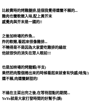
比較費時的烤雞腿排,這個我覺得還蠻不賴的...
雞肉也蠻軟嫩入味,配上黃芥末
感覺肉與芥末是一國的!!
之後加映場的炸魚...
炸的軟嫩,看起來很像雞排...
不曉得是不是因為大家愛吃雞排的緣故
他就很快的消失在眾人眼前!!!
也是加映場的烤龍蝦(半支)
果然把肉整個捲出來的時候看起來就會有快感(啥鬼!)
還不賴,肉還蠻鮮甜的!
不過在主菜出完之後,在等待甜點的期間...
YoYo就是大家打發時間的好幫手(誤)